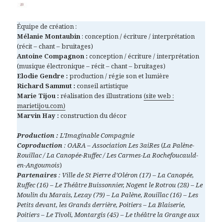
Équipe de création :
Mélanie Montaubin
: conception / écriture / interprétation
(récit – chant – bruitages)
Antoine Compagnon :
conception / écriture / interprétation
(musique électronique – récit – chant – bruitages)
Elodie Gendre :
production / régie son et lumière
Richard Sammut :
conseil artistique
Marie Tijou :
réalisation des illustrations
(site web :
marietijou.com)
Marvin Hay :
construction du décor
Production :
L’Imaginable Compagnie
Coproduction
: OARA – Association Les 3aiRes
(
La Palène-
Rouillac / La Canopée-Ruffec / Les Carmes-La Rochefoucauld-
en-Angoumois
)
Partenaires
: Ville de St Pierre d’Oléron (17) – La Canopée,
Ruffec (16) – Le Théâtre Buissonnier, Nogent le Rotrou (28) – Le
Moulin du Marais, Lezay (79) – La Palène, Rouillac (16) – Les
Petits devant, les Grands derrière, Poitiers – La Blaiserie,
Poitiers – Le Tivoli, Montargis (45) – Le théâtre la Grange aux